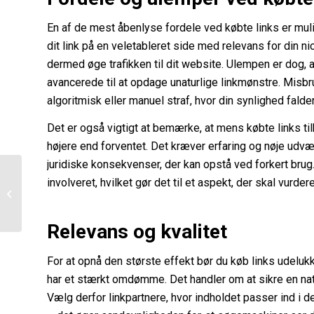
En af de mest åbenlyse fordele ved købte links er mulig
dit link på en veletableret side med relevans for din ni
dermed øge trafikken til dit website. Ulempen er dog,
avancerede til at opdage unaturlige linkmønstre. Misbru
algoritmisk eller manuel straf, hvor din synlighed falder
Det er også vigtigt at bemærke, at mens købte links ti
højere end forventet. Det kræver erfaring og nøje udv
juridiske konsekvenser, der kan opstå ved forkert bru
Kontakt en professionel
involveret, hvilket gør det til et aspekt, der skal vurd
hvis du bliver ramt af
sager om krænkelse af
ophav...
Relevans og kvalitet
For at opnå den største effekt bør du køb links udeluk
har et stærkt omdømme. Det handler om at sikre en natur
Vælg derfor linkpartnere, hvor indholdet passer ind i d