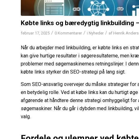
Købte links og bæredygtig linkbuilding –
/
/
/
februar 17, 2025
0 Kommentarer
i
Nyheder
af
Henrik Ander
Når du arbejder med linkbuilding, er købte links en s
kan give hurtige resultater i søgeresultaterne, men kr
problemer med søgemaskinernes retningslinjer. I denne a
købte links styrker din SEO-strategi på lang sigt.
Som SEO-ansvarlig overvejer du måske strategier for a
en betydelig rolle. Ved at købe links kan du hurtigt øg
afgørende at håndtere denne strategi omhyggeligt for a
søgemaskiner. Når du går i dybden med linkbuilding, vi
valg.
Fordele og ulemper ved købte