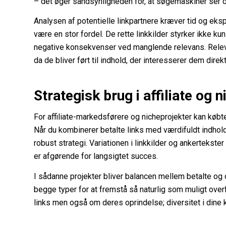
– det øger sandsynligheden for, at søgemaskiner ser 
Analysen af potentielle linkpartnere kræver tid og eksp
være en stor fordel. De rette linkkilder styrker ikke 
negative konsekvenser ved manglende relevans. Relev
da de bliver ført til indhold, der interesserer dem direkt
Strategisk brug i affiliate og 
For affiliate-markedsførere og nicheprojekter kan købte
Når du kombinerer betalte links med værdifuldt indhold,
robust strategi. Variationen i linkkilder og ankertekste
er afgørende for langsigtet succes.
I sådanne projekter bliver balancen mellem betalte og 
begge typer for at fremstå så naturlig som muligt over
links men også om deres oprindelse; diversitet i dine