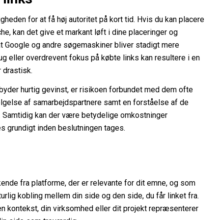
heden for at få høj autoritet på kort tid. Hvis du kan placere
che, kan det give et markant løft i dine placeringer og
 at Google og andre søgemaskiner bliver stadigt mere
g eller overdrevent fokus på købte links kan resultere i en
 drastisk.
lbyder hurtig gevinst, er risikoen forbundet med dem ofte
ælgelse af samarbejdspartnere samt en forståelse af de
g. Samtidig kan der være betydelige omkostninger
eres grundigt inden beslutningen tages.
kende fra platforme, der er relevante for dit emne, og som
lig kobling mellem din side og den side, du får linket fra.
en kontekst, din virksomhed eller dit projekt repræsenterer