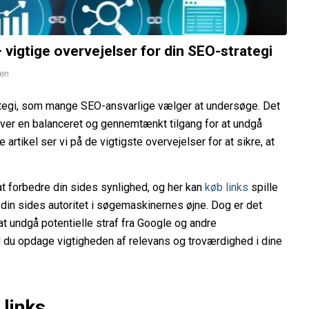
 vigtige overvejelser for din SEO-strategi
sen
trategi, som mange SEO-ansvarlige vælger at undersøge. Det
æver en balanceret og gennemtænkt tilgang for at undgå
rtikel ser vi på de vigtigste overvejelser for at sikre, at
t forbedre din sides synlighed, og her kan
køb links
spille
e din sides autoritet i søgemaskinernes øjne. Dog er det
t undgå potentielle straf fra Google og andre
l du opdage vigtigheden af relevans og troværdighed i dine
 links