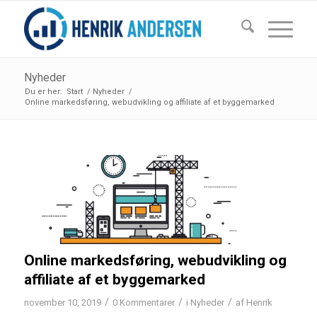
Nyheder
Du er her:
Start
/
Nyheder
/
Online markedsføring, webudvikling og affiliate af et byggemarked
Online markedsføring, webudvikling og
affiliate af et byggemarked
/
/
/
november 10, 2019
0 Kommentarer
i
Nyheder
af
Henrik