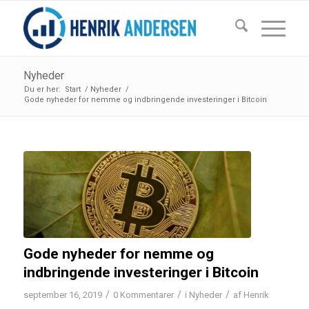
Nyheder
Du er her:
Start
/
Nyheder
/
Gode nyheder for nemme og indbringende investeringer i Bitcoin
Gode nyheder for nemme og
indbringende investeringer i Bitcoin
/
/
/
september 16, 2019
0 Kommentarer
i
Nyheder
af
Henrik